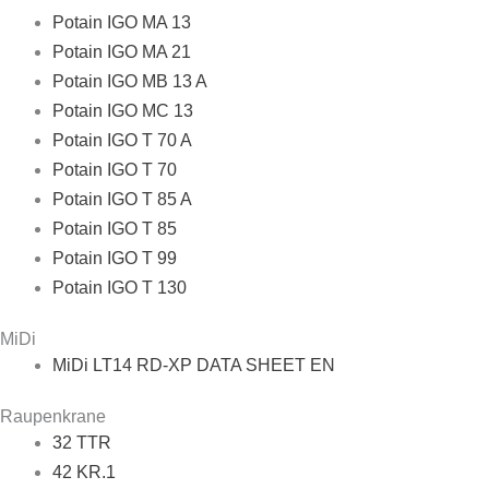
Potain IGO MA 13
Potain IGO MA 21
Potain IGO MB 13 A
Potain IGO MC 13
Potain IGO T 70 A
Potain IGO T 70
Potain IGO T 85 A
Potain IGO T 85
Potain IGO T 99
Potain IGO T 130
MiDi
MiDi LT14 RD-XP DATA SHEET EN
Raupenkrane
32 TTR
42 KR.1