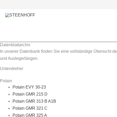
Zum
Inhalt
springen
Datenblatt­archiv
In unserer Datenbank finden Sie eine vollständige Übersicht d
und Auslegerlängen.
Untendreher
Potain
Potain EVY 30-23
Potain GMR 215 D
Potain GMR 313 B A1B
Potain GMR 321 C
Potain GMR 325 A