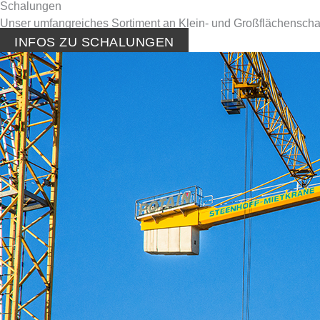
Schalungen
Unser umfangreiches Sortiment an Klein- und Groß­flächen­scha
INFOS ZU SCHALUNGEN