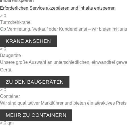
Inhalt entsperren
Erforderlichen Service akzeptieren und Inhalte entsperren
>
0
Turmdrehkrane
Ob Vermietung, Verkauf oder Kundendienst – wir bieten mit u
KRANE ANSEHEN
>
0
Baugeräte
Unsere große Auswahl an unterschiedlichen, einwandfrei gewar
Gerät.
ZU DEN BAUGERÄTEN
>
0
Container
Wir sind qualitativer Marktführer und bieten ein attraktives Pre
MEHR ZU CONTAINERN
>
0
qm