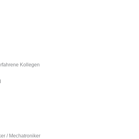
erfahrene Kollegen
d
ker / Mechatroniker